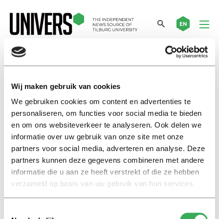
EN
heroine
Wij maken gebruik van cookies
We gebruiken cookies om content en advertenties te
Nieuws
personaliseren, om functies voor social media te bieden
Cyrille Fijnaut: ‘De opkomst van
de drugsindustrie is tomeloos
en om ons websiteverkeer te analyseren. Ook delen we
onderschat’
informatie over uw gebruik van onze site met onze
partners voor social media, adverteren en analyse. Deze
08 mei 2023
partners kunnen deze gegevens combineren met andere
informatie die u aan ze heeft verstrekt of die ze hebben
Eefje Wentelteefje
verzameld op basis van uw gebruik van hun services.
Wat zit er eigenlijk in die
boosterprik?
Toestemmingsselectie
20 december 2021