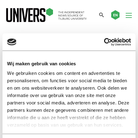
EN
high brow
Wij maken gebruik van cookies
Master’s thesis
Classical, country, or heavy
We gebruiken cookies om content en advertenties te
metal: ‘Educational level and
personaliseren, om functies voor social media te bieden
background influence your
en om ons websiteverkeer te analyseren. Ook delen we
cultural taste’
informatie over uw gebruik van onze site met onze
13 september 2023
partners voor social media, adverteren en analyse. Deze
partners kunnen deze gegevens combineren met andere
informatie die u aan ze heeft verstrekt of die ze hebben
Masterscriptie
verzameld op basis van uw gebruik van hun services.
Klassiek, country of heavy
metal: ‘Opleidingsniveau en