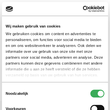
EN
Wij maken gebruik van cookies
We gebruiken cookies om content en advertenties te
hoogleraar vastgoed en economie
personaliseren, om functies voor social media te bieden
en om ons websiteverkeer te analyseren. Ook delen we
informatie over uw gebruik van onze site met onze
Nieuws
partners voor social media, adverteren en analyse. Deze
Dirk Brounen over oorlog op de
woningmarkt
partners kunnen deze gegevens combineren met andere
informatie die u aan ze heeft verstrekt of die ze hebben
05 december 2016
verzameld op basis van uw gebruik van hun services.
Toestemmingsselectie
Noodzakelijk
Voorkeuren