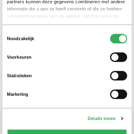
partners kunnen deze gegevens combineren met andere
informatie die u aan ze heeft verstrekt of die ze hebben
verzameld op basis van uw gebruik van hun services.
Column
Door Hugo ben je niet meer fit
Toestemmingsselectie
13 januari 2022
Noodzakelijk
Eefje Wentelteefje
Voorkeuren
Hugo de Jonge doet een zelftest
29 november 2021
Statistieken
Marketing
Details tonen
Schrijf je in voor onze nieuwsbrief