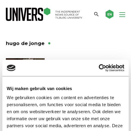
EN
hugo de jonge
Nieuws
Laat hospita comeback maken,
zegt De Jonge
05 december 2023
Wij maken gebruik van cookies
We gebruiken cookies om content en advertenties te
Nieuws
personaliseren, om functies voor social media te bieden
Hypotheekverstrekkers gaan
en om ons websiteverkeer te analyseren. Ook delen we
meewegen wat studenten
informatie over uw gebruik van onze site met onze
hebben afgelost
partners voor social media, adverteren en analyse. Deze
02 november 2023