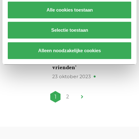
schrijven: student Quinn
Bezemer wil kinderen laten
Alle cookies toestaan
lachen
03 april 2024
Selectie toestaan
Podcast
#19 Ini Vanwesenbeeck ziet dat
Alleen noodzakelijke cookies
we banden opbouwen met
influencers: ‘Ze voelen aan als
vrienden’
23 oktober 2023
1
2