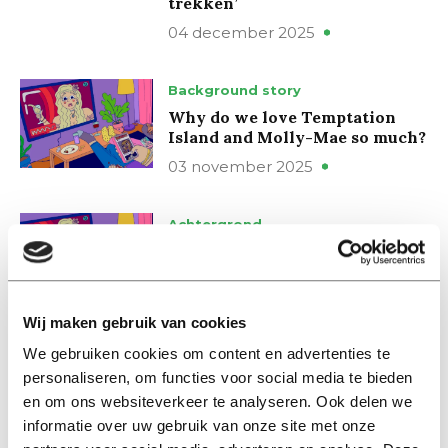
trekken’
04 december 2025
Background story
Why do we love Temptation
Island and Molly-Mae so much?
03 november 2025
Achtergrond
Waarom kijken we zo graag
naar B&B Vol Liefde en Monica
Geuze?
03 november 2025
Wij maken gebruik van cookies
We gebruiken cookies om content en advertenties te
personaliseren, om functies voor social media te bieden
Interview
en om ons websiteverkeer te analyseren. Ook delen we
Will children eat more healthy
if a vlogger demonstrates it?
informatie over uw gebruik van onze site met onze
Tilburg research shows that