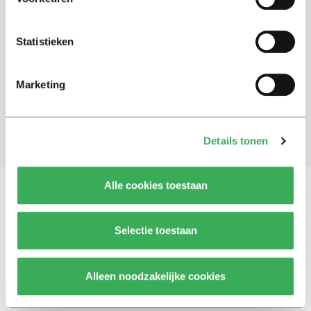
Schrijf je in voor onze nieuwsbrief
Statistieken
Blijf op de hoogte. Meld je aan voor de nieuwsbrief van
Univers.
Marketing
Aanmelden
Details tonen
Alle cookies toestaan
Vragen, opmerkingen of tips?
Neem contact met
Selectie toestaan
ons op
Alleen noodzakelijke cookies
© 2026 -
Over ons
Disclaimer
Adverteren
Werken bij
Contact