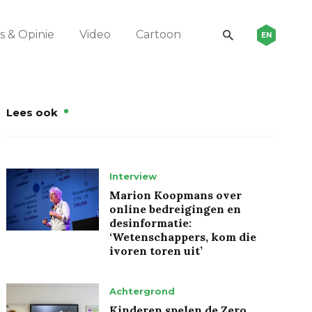
 & Opinie
Video
Cartoon
EN
Lees ook
Interview
Marion Koopmans over
online bedreigingen en
desinformatie:
‘Wetenschappers, kom die
ivoren toren uit’
Achtergrond
Kinderen spelen de Zero