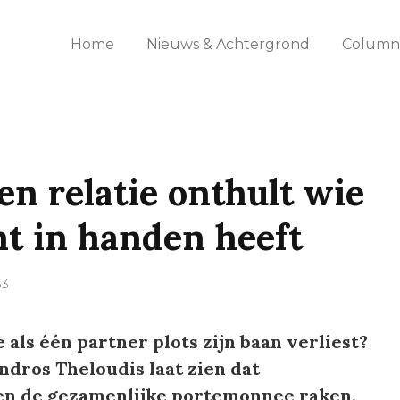
Home
Nieuws & Achtergrond
Columns
en relatie onthult wie
ht in handen heeft
33
 als één partner plots zijn baan verliest?
dros Theloudis laat zien dat
en de gezamenlijke portemonnee raken,