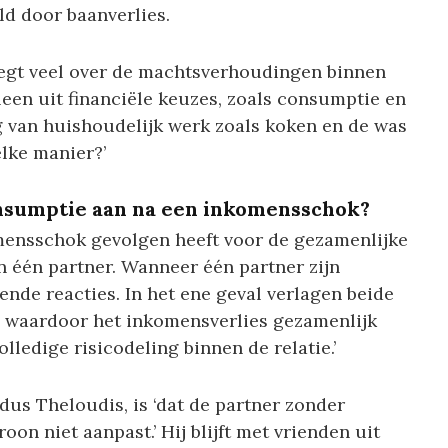
d door baanverlies.
zegt veel over de machtsverhoudingen binnen
lleen uit financiële keuzes, zoals consumptie en
g van huishoudelijk werk zoals koken en de was
elke manier?’
nsumptie aan na een inkomensschok?
omensschok gevolgen heeft voor de gezamenlijke
n één partner. Wanneer één partner zijn
lende reacties. In het ene geval verlagen beide
, waardoor het inkomensverlies gezamenlijk
lledige risicodeling binnen de relatie.’
dus Theloudis, is ‘dat de partner zonder
on niet aanpast.’ Hij blijft met vrienden uit