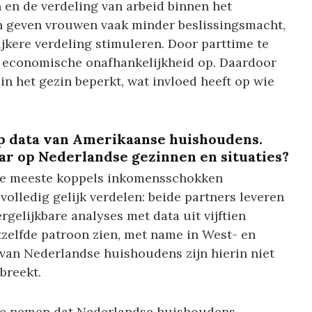
n en de verdeling van arbeid binnen het
 geven vrouwen vaak minder beslissingsmacht,
ijkere verdeling stimuleren. Door parttime te
economische onafhankelijkheid op. Daardoor
n het gezin beperkt, wat invloed heeft op wie
op data van Amerikaanse huishoudens.
aar op Nederlandse gezinnen en situaties?
t de meeste koppels inkomensschokken
olledig gelijk verdelen: beide partners leveren
rgelijkbare analyses met data uit vijftien
tzelfde patroon zien, met name in West- en
 van Nederlandse huishoudens zijn hierin niet
breekt.
 te nemen dat Nederlandse huishoudens