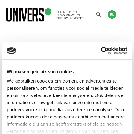
EN
Irak
Nieuws
‘Actie van Trump was pure
Wij maken gebruik van cookies
wraak’
We gebruiken cookies om content en advertenties te
09 januari 2020
personaliseren, om functies voor social media te bieden
en om ons websiteverkeer te analyseren. Ook delen we
informatie over uw gebruik van onze site met onze
Nieuws
partners voor social media, adverteren en analyse. Deze
Alumnus Lars König vanuit
Irak: de wereld is veiliger dan
partners kunnen deze gegevens combineren met andere
we denken
informatie die u aan ze heeft verstrekt of die ze hebben
verzameld op basis van uw gebruik van hun services.
14 november 2016