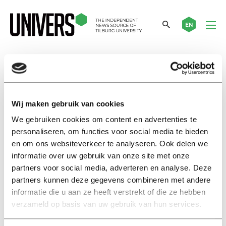
EN
Jelte Wicherts
Wij maken gebruik van cookies
Nieuws
Gejaagde wetenschappers
We gebruiken cookies om content en advertenties te
gebruikten proefpersonen die
personaliseren, om functies voor social media te bieden
van niks wisten
en om ons websiteverkeer te analyseren. Ook delen we
27 september 2016
informatie over uw gebruik van onze site met onze
partners voor social media, adverteren en analyse. Deze
partners kunnen deze gegevens combineren met andere
Nieuws
informatie die u aan ze heeft verstrekt of die ze hebben
Tilburgse wetenschapper in de
verzameld op basis van uw gebruik van hun services.
race voor Wetenschapstalent
2015