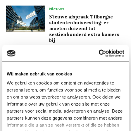
Nieuws
Nieuwe afspraak Tilburgse
studentenhuisvesting: er
moeten duizend tot
zestienhonderd extra kamers
bij
31 mei 2023
My First Head
Wij maken gebruik van cookies
Minor household accidents
We gebruiken cookies om content en advertenties te
04 mei 2023
personaliseren, om functies voor social media te bieden
en om ons websiteverkeer te analyseren. Ook delen we
Nieuws
informatie over uw gebruik van onze site met onze
LSVb: steeds meer
partners voor social media, adverteren en analyse. Deze
studentenhuizen verdwijnen
partners kunnen deze gegevens combineren met andere
06 april 2023
informatie die u aan ze heeft verstrekt of die ze hebben