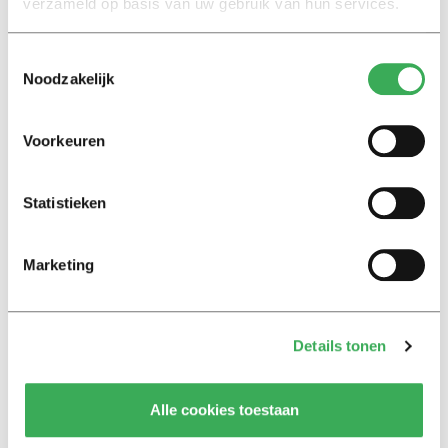
verzameld op basis van uw gebruik van hun services.
Nieuws
Toestemmingsselectie
Tilburgse studenten wachten
Noodzakelijk
gemiddeld 2,5 jaar op
woonruimte
06 februari 2023
Voorkeuren
Nieuws
Statistieken
‘Huur van studentenwoningen
met enkelglas moet snel
omlaag’
Marketing
01 november 2022
Nieuws
Details tonen
Kamertekort blijft stijgen,
kabinet komt met actieplan
Alle cookies toestaan
08 september 2022