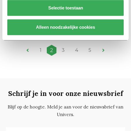
Selectie toestaan
My First Head
Gideon announces: I need a
room
Alleen noodzakelijke cookies
01 september 2022
2
1
3
4
5
Schrijf je in voor onze nieuwsbrief
Blijf op de hoogte. Meld je aan voor de nieuwsbrief van
Univers.