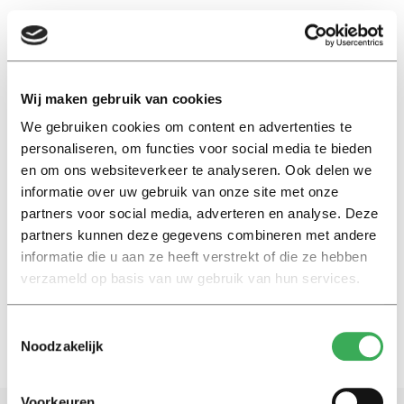
EN
Wij maken gebruik van cookies
We gebruiken cookies om content en advertenties te
Karen Bongers
personaliseren, om functies voor social media te bieden
en om ons websiteverkeer te analyseren. Ook delen we
Achtergrond
informatie over uw gebruik van onze site met onze
Bijna afgestudeerd? Vijf lessen
partners voor social media, adverteren en analyse. Deze
voor als je nu op zoek gaat naar
partners kunnen deze gegevens combineren met andere
een baan
informatie die u aan ze heeft verstrekt of die ze hebben
20 juli 2020
verzameld op basis van uw gebruik van hun services.
Toestemmingsselectie
Noodzakelijk
Voorkeuren