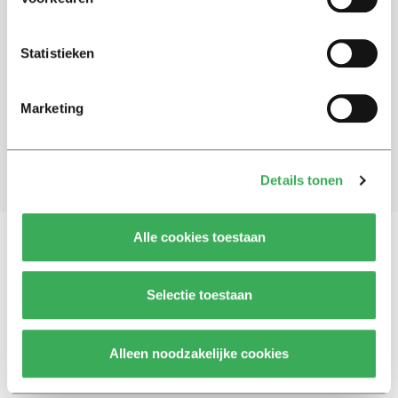
Schrijf je in voor onze nieuwsbrief
Statistieken
Blijf op de hoogte. Meld je aan voor de nieuwsbrief van
Univers.
Marketing
Aanmelden
Details tonen
Alle cookies toestaan
Vragen, opmerkingen of tips?
Neem contact met
Selectie toestaan
ons op
Alleen noodzakelijke cookies
© 2026 -
Over ons
Disclaimer
Adverteren
Werken bij
Contact