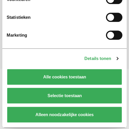
Schrijf je in voor onze nieuwsbrief
Statistieken
Blijf op de hoogte. Meld je aan voor de nieuwsbrief van
Univers.
Marketing
Aanmelden
Details tonen
Alle cookies toestaan
Vragen, opmerkingen of tips?
Neem contact met
Selectie toestaan
ons op
Alleen noodzakelijke cookies
© 2026 -
Over ons
Disclaimer
Adverteren
Werken bij
Contact