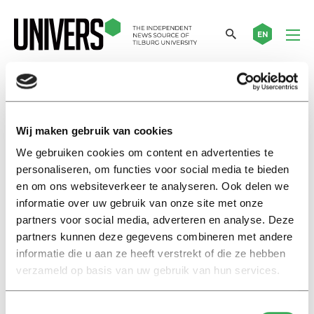
EN
landlords
Wij maken gebruik van cookies
News
We gebruiken cookies om content en advertenties te
Vulnerable tenants more likely
personaliseren, om functies voor social media te bieden
to be the victims of landlord
en om ons websiteverkeer te analyseren. Ook delen we
intimidation
informatie over uw gebruik van onze site met onze
23 september 2024
partners voor social media, adverteren en analyse. Deze
partners kunnen deze gegevens combineren met andere
informatie die u aan ze heeft verstrekt of die ze hebben
International
verzameld op basis van uw gebruik van hun services.
Students with temporary
housing contracts are free to
leave early
Toestemmingsselectie