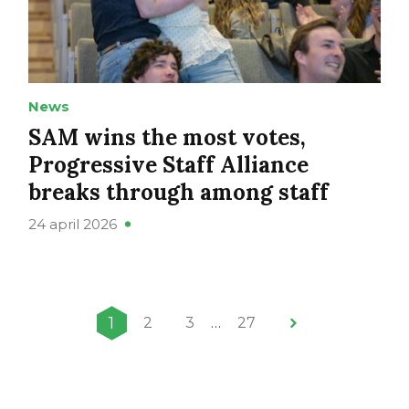
News
SAM wins the most votes,
Progressive Staff Alliance
breaks through among staff
24 april 2026
1
2
3
…
27