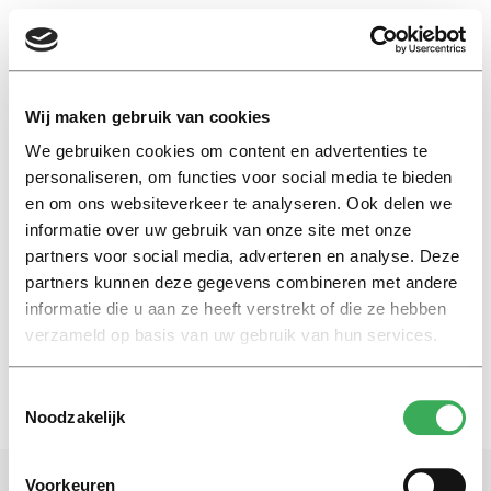
EN
Wij maken gebruik van cookies
We gebruiken cookies om content en advertenties te
lokfietsen
personaliseren, om functies voor social media te bieden
en om ons websiteverkeer te analyseren. Ook delen we
informatie over uw gebruik van onze site met onze
Nieuws
partners voor social media, adverteren en analyse. Deze
Lokfietsen leiden tot daling
fietsendiefstal
partners kunnen deze gegevens combineren met andere
informatie die u aan ze heeft verstrekt of die ze hebben
21 juni 2017
verzameld op basis van uw gebruik van hun services.
Toestemmingsselectie
Noodzakelijk
Voorkeuren