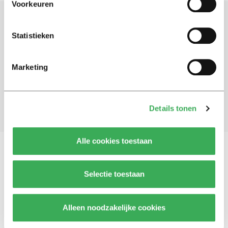
Voorkeuren
Schrijf je in voor onze nieuwsbrief
Statistieken
Blijf op de hoogte. Meld je aan voor de nieuwsbrief van
Univers.
Marketing
Aanmelden
Details tonen
Alle cookies toestaan
Vragen, opmerkingen of tips?
Neem contact met
Selectie toestaan
ons op
Alleen noodzakelijke cookies
© 2026 -
Over ons
Disclaimer
Adverteren
Werken bij
Contact