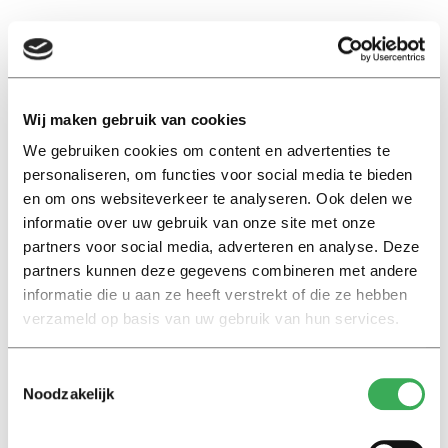
EN
Wij maken gebruik van cookies
Marjolein Faber
We gebruiken cookies om content en advertenties te
personaliseren, om functies voor social media te bieden
en om ons websiteverkeer te analyseren. Ook delen we
Achtergrond
informatie over uw gebruik van onze site met onze
‘Een noodwet is bedoeld voor
partners voor social media, adverteren en analyse. Deze
noodsituaties,’ zegt hoogleraar
partners kunnen deze gegevens combineren met andere
staatsrecht Ingrid Leijten over
informatie die u aan ze heeft verstrekt of die ze hebben
asielcrisis
verzameld op basis van uw gebruik van hun services.
17 oktober 2024
Toestemmingsselectie
Noodzakelijk