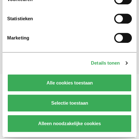
Schrijf je in voor onze nieuwsbrief
Statistieken
Blijf op de hoogte. Meld je aan voor de nieuwsbrief van
Univers.
Marketing
Aanmelden
Details tonen
Alle cookies toestaan
Vragen, opmerkingen of tips?
Neem contact met
Selectie toestaan
ons op
Alleen noodzakelijke cookies
© 2026 -
Over ons
Disclaimer
Adverteren
Werken bij
Contact