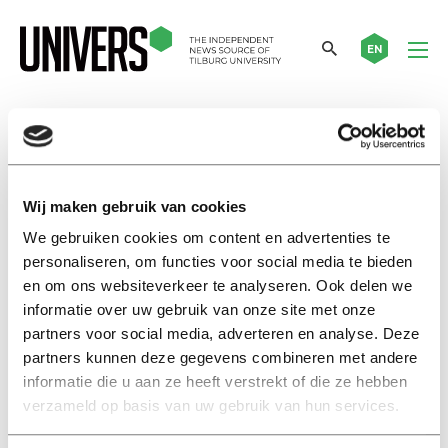
EN
mauro van de kerkhof
Wij maken gebruik van cookies
Interview
From Tilburg to Madison
We gebruiken cookies om content en advertenties te
Square Garden: Dancer Mauro
personaliseren, om functies voor social media te bieden
shares the stage with Troye
en om ons websiteverkeer te analyseren. Ook delen we
Sivan and Charli xcx
informatie over uw gebruik van onze site met onze
05 maart 2025
partners voor social media, adverteren en analyse. Deze
partners kunnen deze gegevens combineren met andere
informatie die u aan ze heeft verstrekt of die ze hebben
Interview
verzameld op basis van uw gebruik van hun services.
Van Tilburg naar Madison
Square Garden: danser Mauro