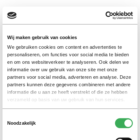
EN
Wij maken gebruik van cookies
mayor
We gebruiken cookies om content en advertenties te
personaliseren, om functies voor social media te bieden
en om ons websiteverkeer te analyseren. Ook delen we
Interview
informatie over uw gebruik van onze site met onze
Mayor Fleur Gräper – van
partners voor social media, adverteren en analyse. Deze
Koolwijk: ‘As a student, you
partners kunnen deze gegevens combineren met andere
don’t have to have life all
informatie die u aan ze heeft verstrekt of die ze hebben
figured out yet’
verzameld op basis van uw gebruik van hun services.
30 juni 2026
Toestemmingsselectie
Noodzakelijk