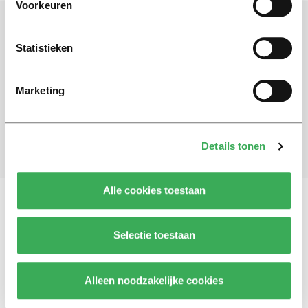
Voorkeuren
Schrijf je in voor onze nieuwsbrief
Statistieken
Blijf op de hoogte. Meld je aan voor de nieuwsbrief van
Univers.
Marketing
Aanmelden
Details tonen
Alle cookies toestaan
Vragen, opmerkingen of tips?
Neem contact met
Selectie toestaan
ons op
Alleen noodzakelijke cookies
© 2026 -
Over ons
Disclaimer
Adverteren
Werken bij
Contact