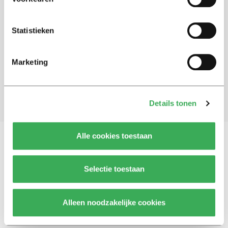
Schrijf je in voor onze nieuwsbrief
Statistieken
Blijf op de hoogte. Meld je aan voor de nieuwsbrief van
Univers.
Marketing
Aanmelden
Details tonen
Alle cookies toestaan
Vragen, opmerkingen of tips?
Neem contact met
Selectie toestaan
ons op
Alleen noodzakelijke cookies
© 2026 -
Over ons
Disclaimer
Adverteren
Werken bij
Contact