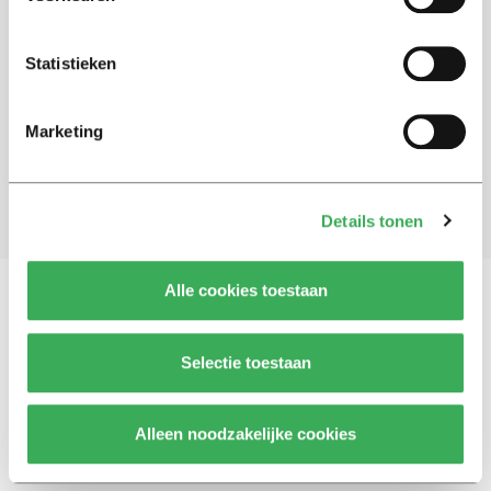
Schrijf je in voor onze nieuwsbrief
Statistieken
Blijf op de hoogte. Meld je aan voor de nieuwsbrief van
Univers.
Marketing
Aanmelden
Details tonen
Alle cookies toestaan
Vragen, opmerkingen of tips?
Neem contact met
Selectie toestaan
ons op
Alleen noodzakelijke cookies
© 2026 -
Over ons
Disclaimer
Adverteren
Werken bij
Contact