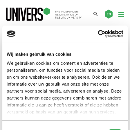
EN
Miryam Amalou
Wij maken gebruik van cookies
13 questions to
We gebruiken cookies om content en advertenties te
Miryam Amalou: ‘I have to
personaliseren, om functies voor social media te bieden
teach myself to take moments
en om ons websiteverkeer te analyseren. Ook delen we
of rest’
informatie over uw gebruik van onze site met onze
03 mei 2023
partners voor social media, adverteren en analyse. Deze
partners kunnen deze gegevens combineren met andere
informatie die u aan ze heeft verstrekt of die ze hebben
13 vragen aan
verzameld op basis van uw gebruik van hun services.
Miryam Amalou: ‘Ik moet
mezelf aanleren om
rustmomentjes te pakken’
Toestemmingsselectie