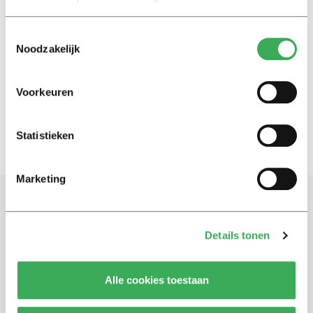
Toestemmingsselectie
Nieuws
Noodzakelijk
Afstandsonderwijs: het lukt,
maar er gaat ook veel verloren
25 maart 2020
Voorkeuren
Statistieken
Marketing
Schrijf je in voor onze nieuwsbrief
Details tonen
Blijf op de hoogte. Meld je aan voor de nieuwsbrief van
Univers.
Alle cookies toestaan
Aanmelden