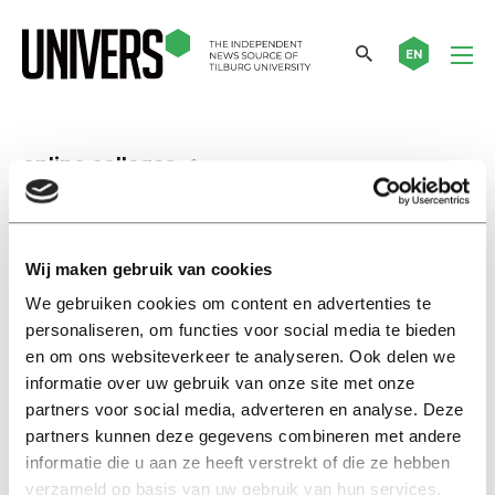
EN
online colleges
Nieuws
Studenten: videobellen prima,
Wij maken gebruik van cookies
werkgroep is lastig
We gebruiken cookies om content en advertenties te
15 mei 2020
personaliseren, om functies voor social media te bieden
en om ons websiteverkeer te analyseren. Ook delen we
Nieuws
informatie over uw gebruik van onze site met onze
Colleges en tentamens op
partners voor social media, adverteren en analyse. Deze
afstand voor de rest van het
partners kunnen deze gegevens combineren met andere
studiejaar
informatie die u aan ze heeft verstrekt of die ze hebben
25 maart 2020
verzameld op basis van uw gebruik van hun services.