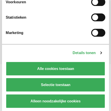
Voorkeuren
Schrijf je in voor onze nieuwsbrief
Statistieken
Blijf op de hoogte. Meld je aan voor de nieuwsbrief van
Univers.
Marketing
Aanmelden
Details tonen
Alle cookies toestaan
Vragen, opmerkingen of tips?
Neem contact met
Selectie toestaan
ons op
Alleen noodzakelijke cookies
© 2026 -
Over ons
Disclaimer
Adverteren
Werken bij
Contact