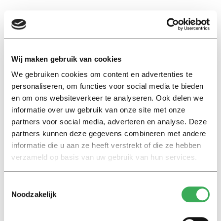
EN
Wij maken gebruik van cookies
ontwikkelingsachterstand
We gebruiken cookies om content en advertenties te
personaliseren, om functies voor social media te bieden
en om ons websiteverkeer te analyseren. Ook delen we
Masterscriptie
informatie over uw gebruik van onze site met onze
Kinderartsen weten niet álles:
partners voor social media, adverteren en analyse. Deze
met vragen over opvoeding
partners kunnen deze gegevens combineren met andere
kunnen ouders beter naar de
informatie die u aan ze heeft verstrekt of die ze hebben
GGD
verzameld op basis van uw gebruik van hun services.
19 oktober 2023
Toestemmingsselectie
Noodzakelijk