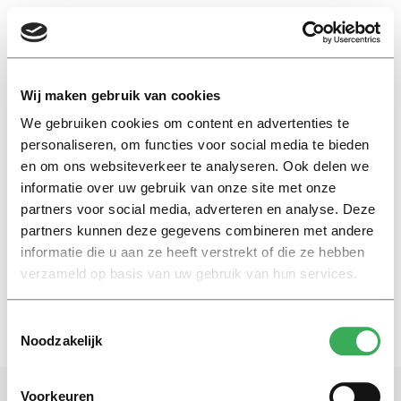
EN
Wij maken gebruik van cookies
We gebruiken cookies om content en advertenties te
Ossewaarde
personaliseren, om functies voor social media te bieden
en om ons websiteverkeer te analyseren. Ook delen we
informatie over uw gebruik van onze site met onze
Nieuws
partners voor social media, adverteren en analyse. Deze
Haat tegen rijkdom is
gevaarlijk
partners kunnen deze gegevens combineren met andere
informatie die u aan ze heeft verstrekt of die ze hebben
23 januari 2017
verzameld op basis van uw gebruik van hun services.
Toestemmingsselectie
Noodzakelijk
Voorkeuren