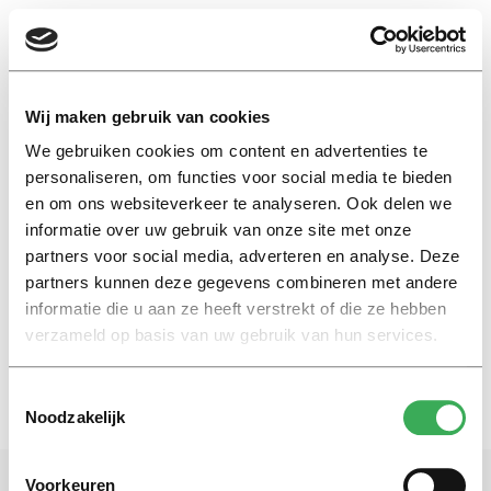
EN
Wij maken gebruik van cookies
We gebruiken cookies om content en advertenties te
Pacte des Sygnes
personaliseren, om functies voor social media te bieden
en om ons websiteverkeer te analyseren. Ook delen we
informatie over uw gebruik van onze site met onze
Nieuws
partners voor social media, adverteren en analyse. Deze
Wie of wat zijn de
Zwaanridders?
partners kunnen deze gegevens combineren met andere
informatie die u aan ze heeft verstrekt of die ze hebben
17 januari 2017
verzameld op basis van uw gebruik van hun services.
Toestemmingsselectie
Noodzakelijk
Voorkeuren