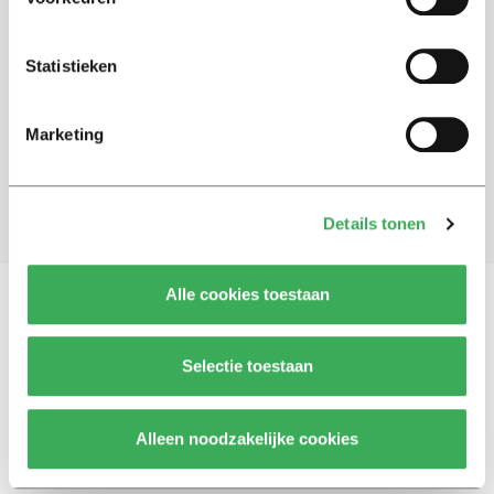
Schrijf je in voor onze nieuwsbrief
Statistieken
Blijf op de hoogte. Meld je aan voor de nieuwsbrief van
Univers.
Marketing
Aanmelden
Details tonen
Alle cookies toestaan
Vragen, opmerkingen of tips?
Neem contact met
Selectie toestaan
ons op
Alleen noodzakelijke cookies
© 2026 -
Over ons
Disclaimer
Adverteren
Werken bij
Contact