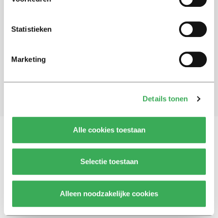
Schrijf je in voor onze nieuwsbrief
Statistieken
Blijf op de hoogte. Meld je aan voor de nieuwsbrief van
Univers.
Marketing
Aanmelden
Details tonen
Alle cookies toestaan
Vragen, opmerkingen of tips?
Neem contact met
Selectie toestaan
ons op
Alleen noodzakelijke cookies
© 2026 -
Over ons
Disclaimer
Adverteren
Werken bij
Contact