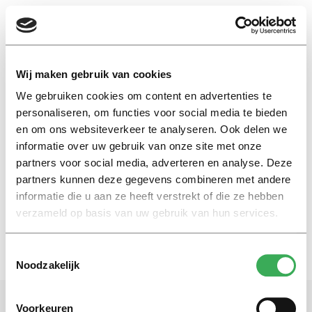
EN
Wij maken gebruik van cookies
We gebruiken cookies om content en advertenties te
Peter R. de Vries
personaliseren, om functies voor social media te bieden
en om ons websiteverkeer te analyseren. Ook delen we
informatie over uw gebruik van onze site met onze
Column
partners voor social media, adverteren en analyse. Deze
Eerlijk zullen we alles delen
partners kunnen deze gegevens combineren met andere
12 juli 2021
informatie die u aan ze heeft verstrekt of die ze hebben
verzameld op basis van uw gebruik van hun services.
Toestemmingsselectie
Noodzakelijk
Voorkeuren