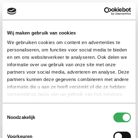
EN
Wij maken gebruik van cookies
We gebruiken cookies om content en advertenties te
protest signs
personaliseren, om functies voor social media te bieden
en om ons websiteverkeer te analyseren. Ook delen we
informatie over uw gebruik van onze site met onze
International
partners voor social media, adverteren en analyse. Deze
Dutch students rally against
Trump’s immigration ban
partners kunnen deze gegevens combineren met andere
informatie die u aan ze heeft verstrekt of die ze hebben
02 februari 2017
verzameld op basis van uw gebruik van hun services.
Toestemmingsselectie
Noodzakelijk
Voorkeuren