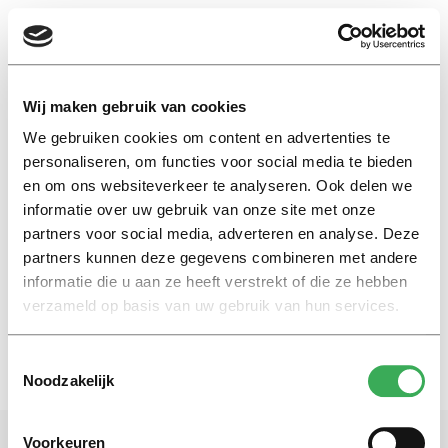
EN
Wij maken gebruik van cookies
We gebruiken cookies om content en advertenties te
pussy's
personaliseren, om functies voor social media te bieden
en om ons websiteverkeer te analyseren. Ook delen we
informatie over uw gebruik van onze site met onze
Nieuws
partners voor social media, adverteren en analyse. Deze
Wie maakt zich nog druk over
medezeggenschap OBP?
partners kunnen deze gegevens combineren met andere
informatie die u aan ze heeft verstrekt of die ze hebben
10 juli 2017
verzameld op basis van uw gebruik van hun services.
Toestemmingsselectie
Noodzakelijk
Voorkeuren