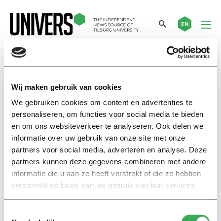
EN
QS University Rankings by Subject
Wij maken gebruik van cookies
We gebruiken cookies om content en advertenties te
International
personaliseren, om functies voor social media te bieden
TiU social sciences rise hard on
global ranking
en om ons websiteverkeer te analyseren. Ook delen we
informatie over uw gebruik van onze site met onze
09 maart 2021
partners voor social media, adverteren en analyse. Deze
partners kunnen deze gegevens combineren met andere
Nieuws
informatie die u aan ze heeft verstrekt of die ze hebben
Sociale wetenschappen TiU
verzameld op basis van uw gebruik van hun services.
stijgt hard op wereldwijde
ranking
Toestemmingsselectie
04 maart 2021