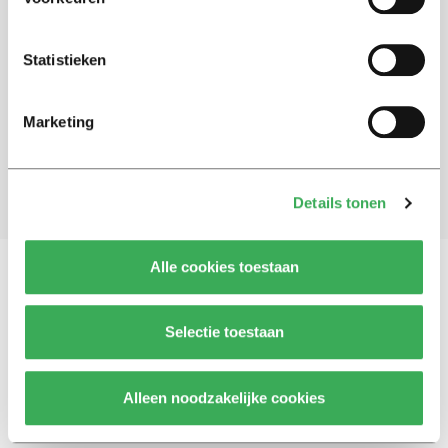
Schrijf je in voor onze nieuwsbrief
Statistieken
Blijf op de hoogte. Meld je aan voor de nieuwsbrief van
Univers.
Marketing
Aanmelden
Details tonen
Alle cookies toestaan
Vragen, opmerkingen of tips?
Neem contact met
Selectie toestaan
ons op
Alleen noodzakelijke cookies
© 2026 -
Over ons
Disclaimer
Adverteren
Werken bij
Contact