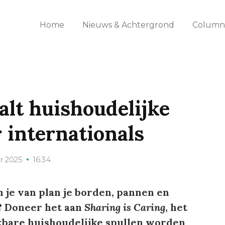
Home
Nieuws & Achtergrond
Columns
alt huishoudelijke
 internationals
r 2025
16:34
n je van plan je borden, pannen en
? Doneer het aan
Sharing is Caring
, het
kbare huishoudelijke spullen worden