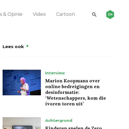
 & Opinie
Video
Cartoon
EN
Lees ook
Interview
Marion Koopmans over
online bedreigingen en
desinformatie:
‘Wetenschappers, kom die
ivoren toren uit’
Achtergrond
Kinderen spelen de Zero