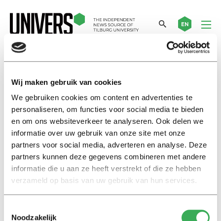
EN
Reisen
Wij maken gebruik van cookies
We gebruiken cookies om content en advertenties te
International
personaliseren, om functies voor social media te bieden
Van Reisen: “UN-report on
en om ons websiteverkeer te analyseren. Ook delen we
Eritrea was highly needed”
informatie over uw gebruik van onze site met onze
13 juni 2016
partners voor social media, adverteren en analyse. Deze
partners kunnen deze gegevens combineren met andere
informatie die u aan ze heeft verstrekt of die ze hebben
Nieuws
verzameld op basis van uw gebruik van hun services.
Mirjam van Reisen bedreigd
door aanhangers regime Eritrea
27 januari 2016
Toestemmingsselectie
Noodzakelijk