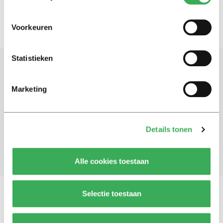
Voorkeuren
Statistieken
Schrijf je in voor onze nieuwsbrief
Marketing
Blijf op de hoogte. Meld je aan voor de nieuwsbrief van
Univers.
Details tonen
Aanmelden
Alle cookies toestaan
Selectie toestaan
Vragen, opmerkingen of tips?
Neem contact met