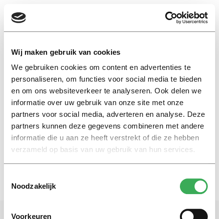
EN
Wij maken gebruik van cookies
We gebruiken cookies om content en advertenties te
rik pieters
personaliseren, om functies voor social media te bieden
en om ons websiteverkeer te analyseren. Ook delen we
informatie over uw gebruik van onze site met onze
Nieuws
partners voor social media, adverteren en analyse. Deze
Vijf Tilburgse hoogleraren:
Stop de kiloknaller
partners kunnen deze gegevens combineren met andere
informatie die u aan ze heeft verstrekt of die ze hebben
20 april 2016
verzameld op basis van uw gebruik van hun services.
Toestemmingsselectie
Noodzakelijk
Voorkeuren