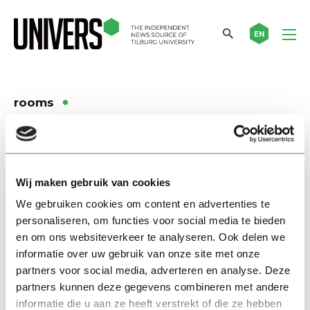
EN
rooms
News
Student housing shortage? New
reporting point aims to expose
Wij maken gebruik van cookies
problems
We gebruiken cookies om content en advertenties te
08 september 2025
personaliseren, om functies voor social media te bieden
en om ons websiteverkeer te analyseren. Ook delen we
News
informatie over uw gebruik van onze site met onze
Students increasingly scammed
partners voor social media, adverteren en analyse. Deze
while searching for housing
partners kunnen deze gegevens combineren met andere
informatie die u aan ze heeft verstrekt of die ze hebben
08 april 2025