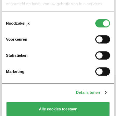
verzameld op basis van uw gebruik van hun services.
International
Toestemmingsselectie
Housing crisis 2021: ‘If I had
Noodzakelijk
known about this in advance, I
would have chosen a different
university’
Voorkeuren
15 september 2021
Statistieken
Marketing
Schrijf je in voor onze nieuwsbrief
Details tonen
Blijf op de hoogte. Meld je aan voor de nieuwsbrief van
Univers.
Alle cookies toestaan