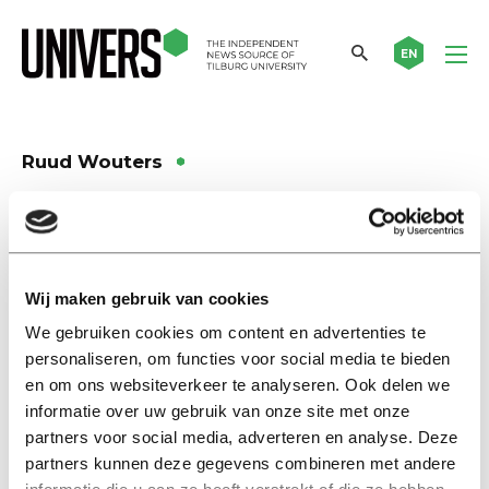
EN
Ruud Wouters
Background story
Red line of protest through
Amsterdam: ‘Powerful signal to
Wij maken gebruik van cookies
politicians in The Hague’
We gebruiken cookies om content en advertenties te
06 oktober 2025
personaliseren, om functies voor social media te bieden
en om ons websiteverkeer te analyseren. Ook delen we
Achtergrond
informatie over uw gebruik van onze site met onze
Rode lijn van protest door
partners voor social media, adverteren en analyse. Deze
Amsterdam: ‘Krachtig signaal
partners kunnen deze gegevens combineren met andere
naar politiek Den Haag’