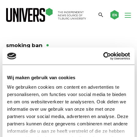
EN
smoking ban
International
Smokers shelter on library
Wij maken gebruik van cookies
bridge will be demolished
We gebruiken cookies om content en advertenties te
05 maart 2020
personaliseren, om functies voor social media te bieden
en om ons websiteverkeer te analyseren. Ook delen we
International
informatie over uw gebruik van onze site met onze
Smokers now taking their habit
partners voor social media, adverteren en analyse. Deze
—and their cigarette butts—to
partners kunnen deze gegevens combineren met andere
outskirts of campus
informatie die u aan ze heeft verstrekt of die ze hebben
29 augustus 2019