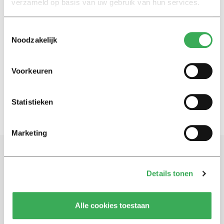
verzameld op basis van uw gebruik van hun services.
International
Toestemmingsselectie
Tilburg University’s smoking
Noodzakelijk
ban: here’s what you need to
know
Voorkeuren
01 april 2019
Statistieken
Marketing
Schrijf je in voor onze nieuwsbrief
Details tonen
Blijf op de hoogte. Meld je aan voor de nieuwsbrief van
Univers.
Alle cookies toestaan