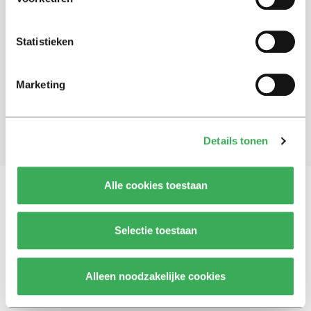
Schrijf je in voor onze nieuwsbrief
Statistieken
Blijf op de hoogte. Meld je aan voor de nieuwsbrief van
Univers.
Marketing
Aanmelden
Details tonen
Alle cookies toestaan
Vragen, opmerkingen of tips?
Neem contact met
Selectie toestaan
ons op
Alleen noodzakelijke cookies
© 2026 -
Over ons
Disclaimer
Adverteren
Werken bij
Contact