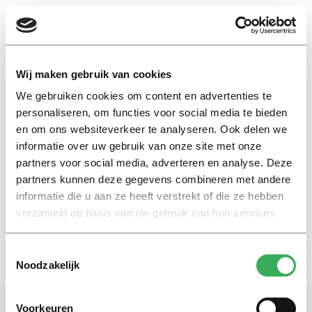
EN
Wij maken gebruik van cookies
We gebruiken cookies om content en advertenties te
spreekrecht
personaliseren, om functies voor social media te bieden
en om ons websiteverkeer te analyseren. Ook delen we
informatie over uw gebruik van onze site met onze
Nieuws
partners voor social media, adverteren en analyse. Deze
Slachtoffers mogen meer
zeggen in de rechtszaal
partners kunnen deze gegevens combineren met andere
informatie die u aan ze heeft verstrekt of die ze hebben
14 april 2016
verzameld op basis van uw gebruik van hun services.
Toestemmingsselectie
Noodzakelijk
Voorkeuren