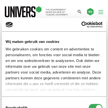
EN
student columnist
Wij maken gebruik van cookies
We gebruiken cookies om content en advertenties te
Nieuws
personaliseren, om functies voor social media te bieden
Workshop: Fikry El Azzouzi
en om ons websiteverkeer te analyseren. Ook delen we
leert studenten een
vlijmscherpe column schrijven
informatie over uw gebruik van onze site met onze
partners voor social media, adverteren en analyse. Deze
22 februari 2019
partners kunnen deze gegevens combineren met andere
informatie die u aan ze heeft verstrekt of die ze hebben
Column
verzameld op basis van uw gebruik van hun services.
To the country I used to hate
26 juni 2018
Toestemmingsselectie
Noodzakelijk