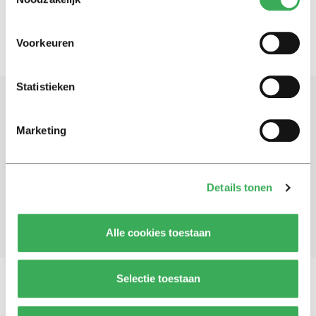
Voorkeuren
Statistieken
Schrijf je in voor onze nieuwsbrief
Marketing
Blijf op de hoogte. Meld je aan voor de nieuwsbrief van
Univers.
Details tonen
Aanmelden
Alle cookies toestaan
Selectie toestaan
Vragen, opmerkingen of tips?
Neem contact met