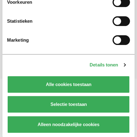
Voorkeuren
Schrijf je in voor onze nieuwsbrief
Statistieken
Blijf op de hoogte. Meld je aan voor de nieuwsbrief van
Univers.
Marketing
Aanmelden
Details tonen
Alle cookies toestaan
Vragen, opmerkingen of tips?
Neem contact met
Selectie toestaan
ons op
Alleen noodzakelijke cookies
© 2026 -
Over ons
Disclaimer
Adverteren
Werken bij
Contact