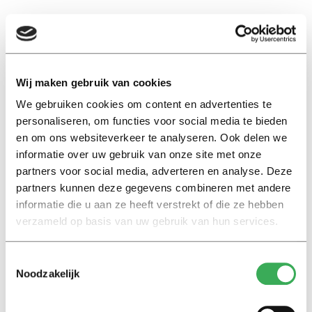
EN
Wij maken gebruik van cookies
studentensport
We gebruiken cookies om content en advertenties te
personaliseren, om functies voor social media te bieden
en om ons websiteverkeer te analyseren. Ook delen we
Nieuws
informatie over uw gebruik van onze site met onze
Ga gewoon voor The King of
partners voor social media, adverteren en analyse. Deze
Sports!
partners kunnen deze gegevens combineren met andere
19 augustus 2015
informatie die u aan ze heeft verstrekt of die ze hebben
verzameld op basis van uw gebruik van hun services.
2
1
Toestemmingsselectie
Noodzakelijk