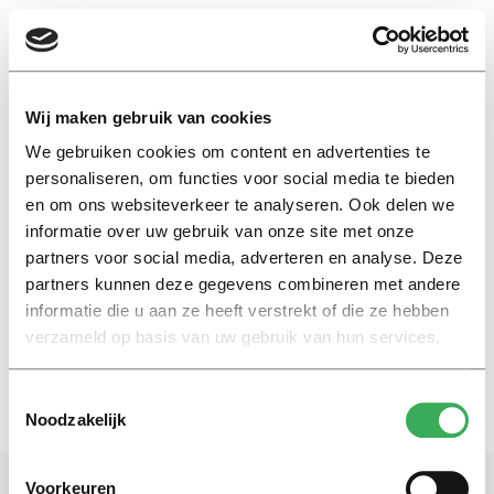
EN
Wij maken gebruik van cookies
We gebruiken cookies om content en advertenties te
studentenzaken
personaliseren, om functies voor social media te bieden
en om ons websiteverkeer te analyseren. Ook delen we
informatie over uw gebruik van onze site met onze
Achtergrond
partners voor social media, adverteren en analyse. Deze
Jaaroverzicht 2015:
Studentenzaken
partners kunnen deze gegevens combineren met andere
informatie die u aan ze heeft verstrekt of die ze hebben
22 december 2015
verzameld op basis van uw gebruik van hun services.
Toestemmingsselectie
Noodzakelijk
Voorkeuren