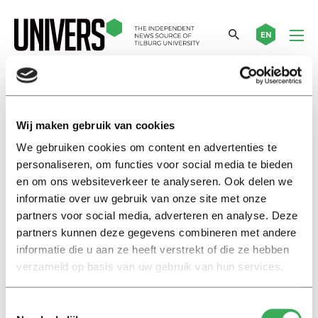
EN
studiewerkplek
Wij maken gebruik van cookies
We gebruiken cookies om content en advertenties te
Nieuws
personaliseren, om functies voor social media te bieden
Universiteit verdubbelt
beschikbaarheid
en om ons websiteverkeer te analyseren. Ook delen we
studiewerkplekken
informatie over uw gebruik van onze site met onze
partners voor social media, adverteren en analyse. Deze
27 mei 2021
partners kunnen deze gegevens combineren met andere
informatie die u aan ze heeft verstrekt of die ze hebben
Nieuws
verzameld op basis van uw gebruik van hun services.
15% korting voor ‘late lunch’ in
mensa wegens drukte
Toestemmingsselectie
02 september 2019