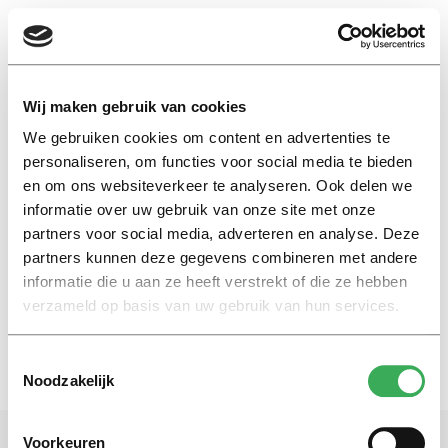
EN
Wij maken gebruik van cookies
We gebruiken cookies om content en advertenties te
Sully
personaliseren, om functies voor social media te bieden
en om ons websiteverkeer te analyseren. Ook delen we
informatie over uw gebruik van onze site met onze
Recensie
partners voor social media, adverteren en analyse. Deze
Sully slaat door in meervoudig
perspectivisme
partners kunnen deze gegevens combineren met andere
informatie die u aan ze heeft verstrekt of die ze hebben
15 september 2016
verzameld op basis van uw gebruik van hun services.
Toestemmingsselectie
Noodzakelijk
Voorkeuren