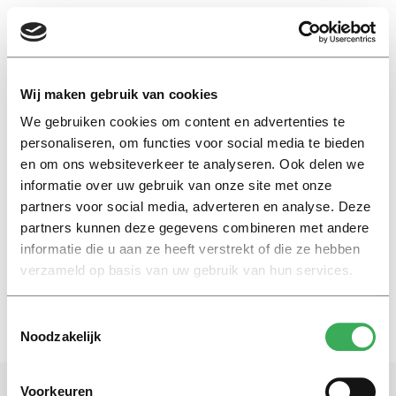
EN
Wij maken gebruik van cookies
We gebruiken cookies om content en advertenties te
taboes doorbreken
personaliseren, om functies voor social media te bieden
en om ons websiteverkeer te analyseren. Ook delen we
informatie over uw gebruik van onze site met onze
Nieuws
partners voor social media, adverteren en analyse. Deze
De cover van LINDA.meiden:
nodig of kwetsend?
partners kunnen deze gegevens combineren met andere
informatie die u aan ze heeft verstrekt of die ze hebben
08 september 2017
verzameld op basis van uw gebruik van hun services.
Toestemmingsselectie
Noodzakelijk
Voorkeuren