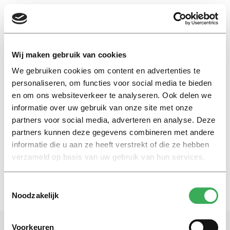
EN
Wij maken gebruik van cookies
We gebruiken cookies om content en advertenties te
Talk Buddies
personaliseren, om functies voor social media te bieden
en om ons websiteverkeer te analyseren. Ook delen we
informatie over uw gebruik van onze site met onze
Nieuws
partners voor social media, adverteren en analyse. Deze
Website helpt studenten met
psychische problemen
partners kunnen deze gegevens combineren met andere
informatie die u aan ze heeft verstrekt of die ze hebben
20 oktober 2017
verzameld op basis van uw gebruik van hun services.
Toestemmingsselectie
Noodzakelijk
Voorkeuren