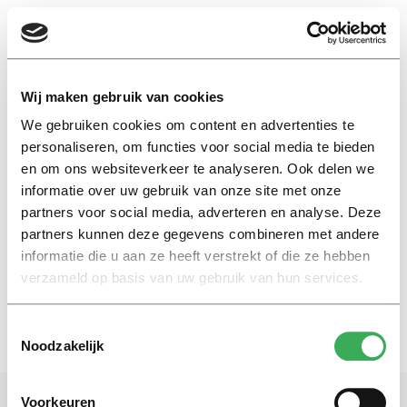
EN
Wij maken gebruik van cookies
We gebruiken cookies om content en advertenties te
tentamens in tenten
personaliseren, om functies voor social media te bieden
en om ons websiteverkeer te analyseren. Ook delen we
informatie over uw gebruik van onze site met onze
International
partners voor social media, adverteren en analyse. Deze
Exams in tents: “Cold and a lot
of noise”
partners kunnen deze gegevens combineren met andere
informatie die u aan ze heeft verstrekt of die ze hebben
05 november 2020
verzameld op basis van uw gebruik van hun services.
Toestemmingsselectie
Noodzakelijk
Voorkeuren