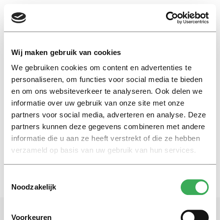
EN
Wij maken gebruik van cookies
We gebruiken cookies om content en advertenties te
terri g seuntjens
personaliseren, om functies voor social media te bieden
en om ons websiteverkeer te analyseren. Ook delen we
informatie over uw gebruik van onze site met onze
Achtergrond
partners voor social media, adverteren en analyse. Deze
De psychologie van de hebzucht
partners kunnen deze gegevens combineren met andere
29 september 2016
informatie die u aan ze heeft verstrekt of die ze hebben
verzameld op basis van uw gebruik van hun services.
Toestemmingsselectie
Noodzakelijk
Voorkeuren